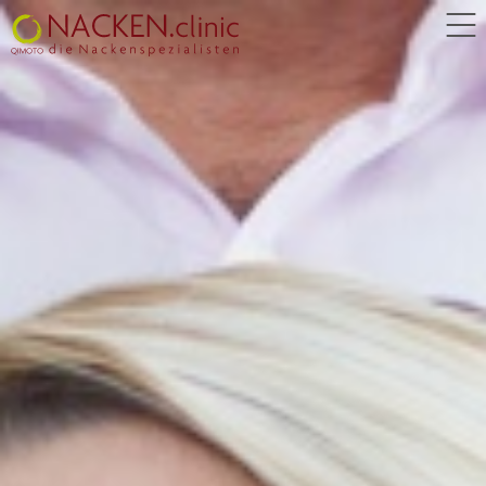
Unser Konzept
NACKENINDEX
Nackenkomplexe
Leistungen
Terminarten
Infoboard