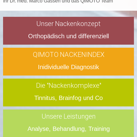
Ihr Dr. med. Marco Gassen und das QIMOTO Team
Unser Nackenkonzept
Orthopädisch und differenziell
QIMOTO NACKENINDEX
Inidividuelle Diagnostik
Die "Nackenkomplexe"
Tinnitus, Brainfog und Co
Unsere Leistungen
Analyse, Behandlung, Training